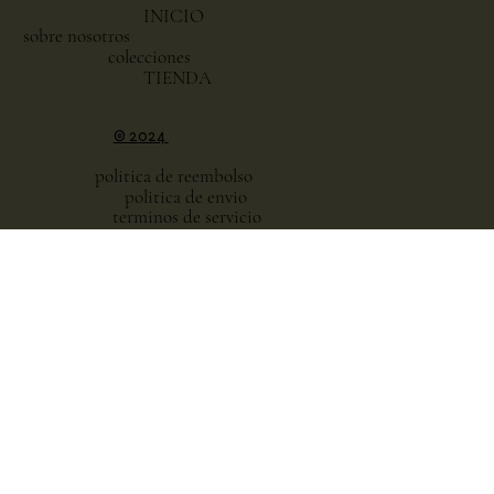
INICIO
sobre nosotros
colecciones
TIENDA
© 2024
politica de reembolso
politica de envio
terminos de servicio