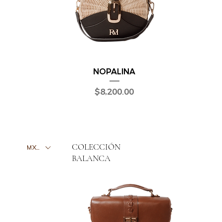
NOPALINA
Precio
$8,200.00
COLECCIÓN
MXN ($)
BALANCA
AMAITE
DAYAMI
ARUMA
ZULIA
NIZA
YALI